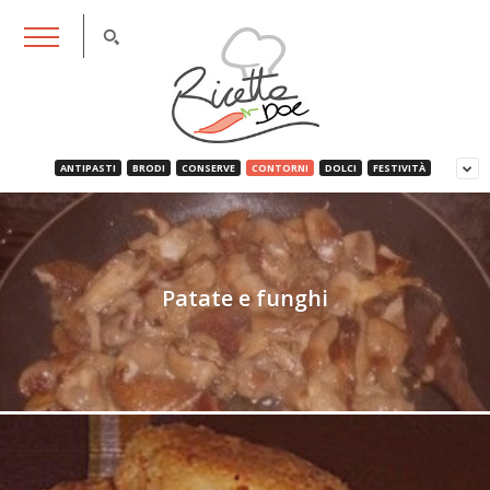
RicettaDoc
ANTIPASTI
BRODI
CONSERVE
CONTORNI
DOLCI
FESTIVITÀ
Patate e funghi