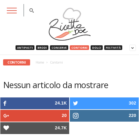
RicettaDoc
ANTIPASTI
BRODI
CONSERVE
CONTORNI
DOLCI
FESTIVITÀ
CONTORNI
Home
Contorni
Nessun articolo da mostrare
24.1K
302
20
220
24.7K