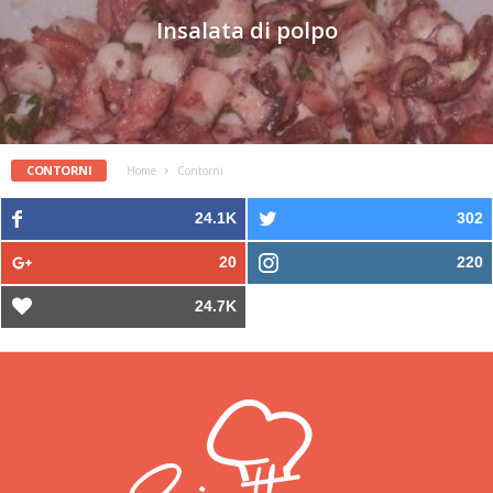
Insalata di polpo
CONTORNI
Home
Contorni
24.1K
302
20
220
24.7K