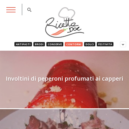
RicettaDoc
ANTIPASTI
BRODI
CONSERVE
CONTORNI
DOLCI
FESTIVITÀ
Involtini di peperoni profumati ai capperi