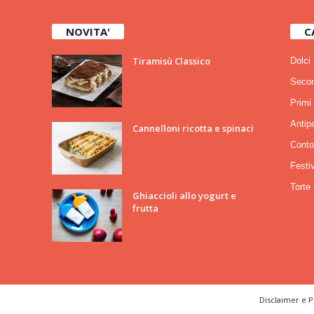
NOVITA'
C
Tiramisù Classico
Dolci
Secon
Primi
Antipa
Cannelloni ricotta e spinaci
Conto
Festiv
Torte
Ghiaccioli allo yogurt e
frutta
Disclaimer e P