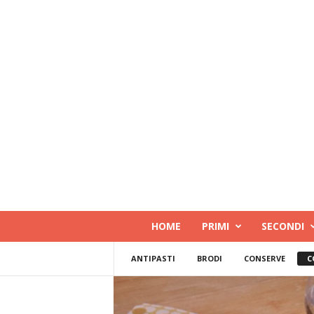
RicettaDoc
HOME
PRIMI
SECONDI
ANTIPASTI
BRODI
CONSERVE
C