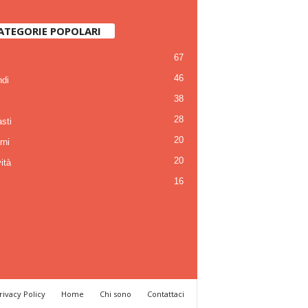
ATEGORIE POPOLARI
67
46
di
38
28
sti
20
rni
20
ità
16
rivacy Policy
Home
Chi sono
Contattaci