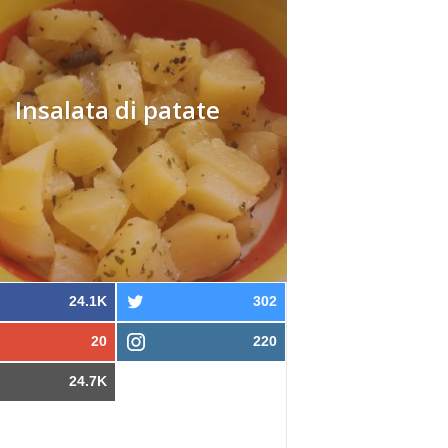
Insalata di patate
24.1K
302
20
220
24.7K