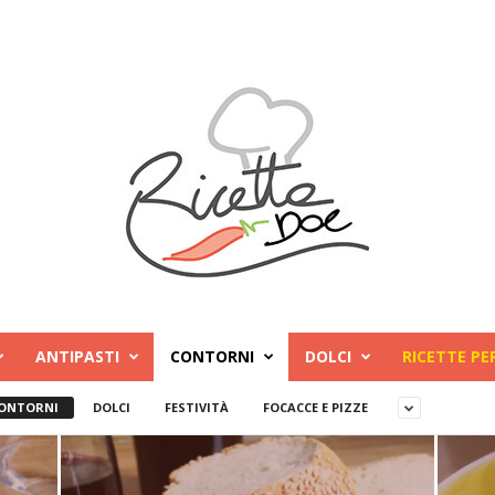
ANTIPASTI
CONTORNI
DOLCI
RICETTE PE
ONTORNI
DOLCI
FESTIVITÀ
FOCACCE E PIZZE