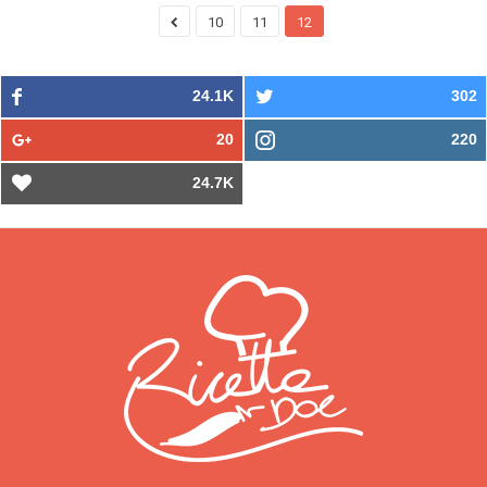
10
11
12
24.1K
302
20
220
24.7K