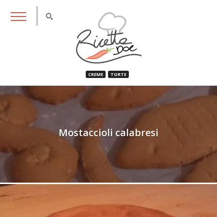
RicettaDoc
CREME
TORTE
Mostaccioli calabresi