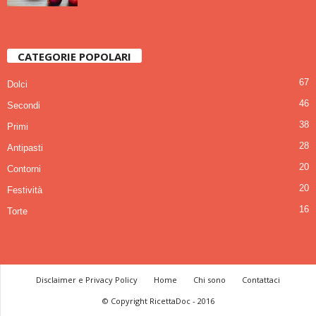
CATEGORIE POPOLARI
67
Dolci
46
Secondi
38
Primi
28
Antipasti
20
Contorni
20
Festività
16
Torte
Disclaimer e Privacy Policy
Home
Chi sono
Contattaci
© Copyright RicettaDoc - 2016