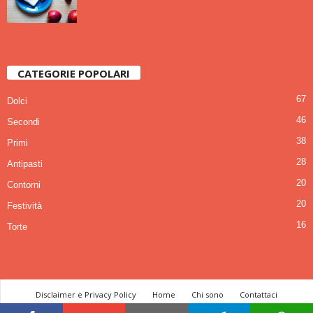
CATEGORIE POPOLARI
67
Dolci
46
Secondi
38
Primi
28
Antipasti
20
Contorni
20
Festività
16
Torte
Disclaimer e Privacy Policy
Home
Chi sono
Contattaci