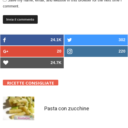
Save my name, email, and website in this browser for the next time I
comment.
24.1K
302
20
220
24.7K
RICETTE CONSIGLIATE
Pasta con zucchine