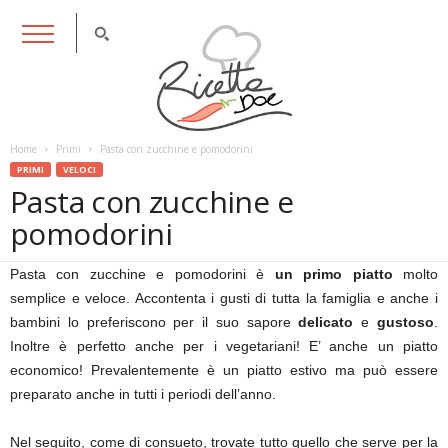
RicettaDoc
Home
Primi
Pasta con zucchine e pomodorini
PRIMI
VELOCI
Pasta con zucchine e
pomodorini
Pasta con zucchine e pomodorini è
un primo piatto
molto
semplice e veloce. Accontenta i gusti di tutta la famiglia e anche i
bambini lo preferiscono per il suo sapore
delicato
e
gustoso
.
Inoltre è perfetto anche per i vegetariani! E’ anche un piatto
economico! Prevalentemente è un piatto estivo ma può essere
preparato anche in tutti i periodi dell’anno.
Nel seguito, come di consueto, trovate tutto quello che serve per la