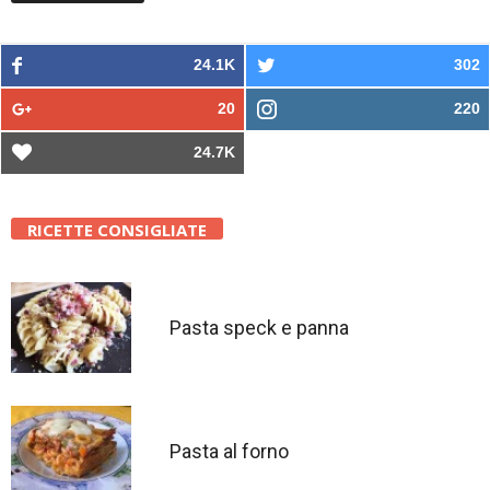
24.1K
302
20
220
24.7K
RICETTE CONSIGLIATE
Pasta speck e panna
Pasta al forno