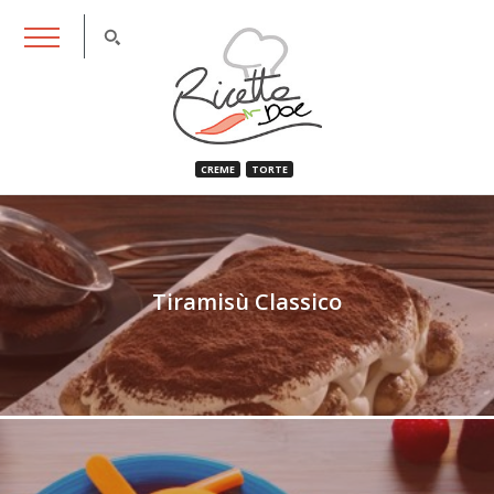
RicettaDoc
CREME
TORTE
Tiramisù Classico