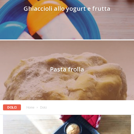
Ghiaccioli allo yogurt e frutta
Pasta frolla
DOLCI
Home
Dolci