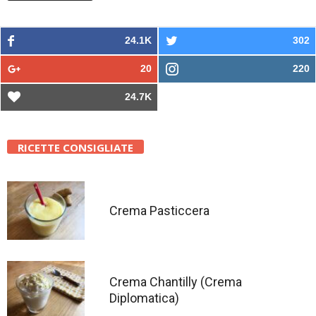
24.1K
302
20
220
24.7K
RICETTE CONSIGLIATE
Crema Pasticcera
Crema Chantilly (Crema
Diplomatica)