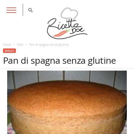
RicettaDoc
Home
Dolci
Pan di spagna senza glutine
DOLCI
Pan di spagna senza glutine