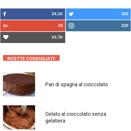
24.1K
302
20
220
24.7K
RICETTE CONSIGLIATE
Pan di spagna al cioccolato
Gelato al cioccolato senza
gelatiera