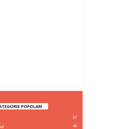
ATEGORIE POPOLARI
67
46
di