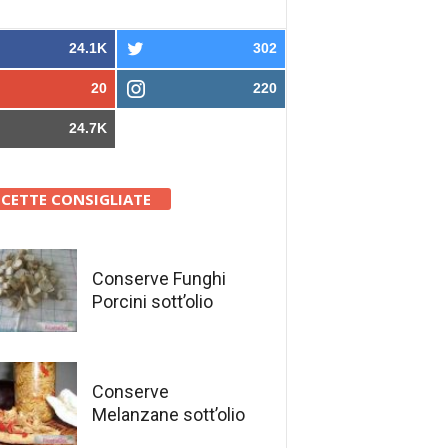
24.1K
302
20
220
24.7K
ICETTE CONSIGLIATE
Conserve Funghi
Porcini sott’olio
Conserve
Melanzane sott’olio