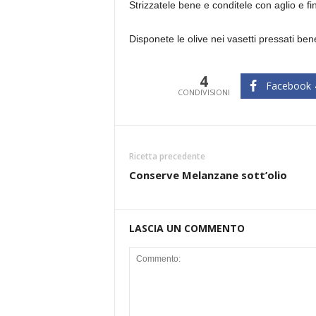
Strizzatele bene e conditele con aglio e f
Disponete le olive nei vasetti pressati ben
4
Facebook
CONDIVISIONI
Ricetta precedente
Conserve Melanzane sott’olio
LASCIA UN COMMENTO