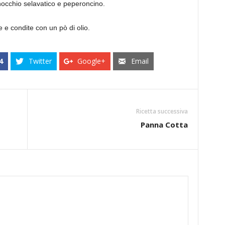
inocchio selavatico e peperoncino.
e e condite con un pò di olio.
4
Twitter
Google+
Email
Ricetta successiva
Panna Cotta