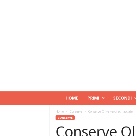
RicettaDoc
HOME
PRIMI
SECONDI
Home
Conserve
Conserve Olive verdi schiacciate
CONSERVE
Conserve Oli