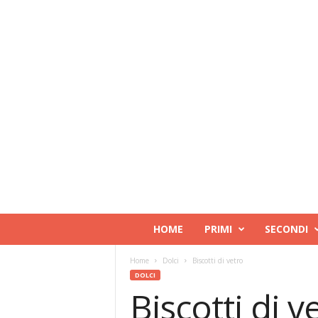
RicettaDoc
HOME
PRIMI
SECONDI
Home
Dolci
Biscotti di vetro
DOLCI
Biscotti di v