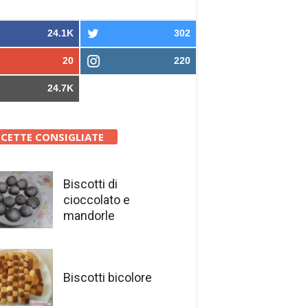
24.1K
302
20
220
24.7K
ICETTE CONSIGLIATE
Biscotti di
cioccolato e
mandorle
Biscotti bicolore