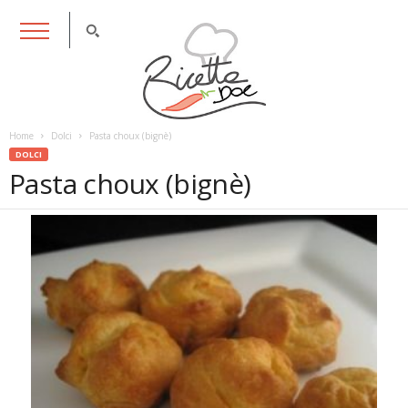
RicettaDoc
Home
Dolci
Pasta choux (bignè)
DOLCI
Pasta choux (bignè)